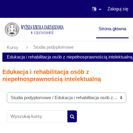
Zaloguj się
Przejdź do głównej zawartości
Strona główna
Studia podyplomowe
Kursy
Edukacja i rehabilitacja osób z niepełnosprawnością intelektualną
Edukacja i rehabilitacja osób z
niepełnosprawnością intelektualną
Kategorie kursów
Wyszukaj kursy
Wyszukaj kursy