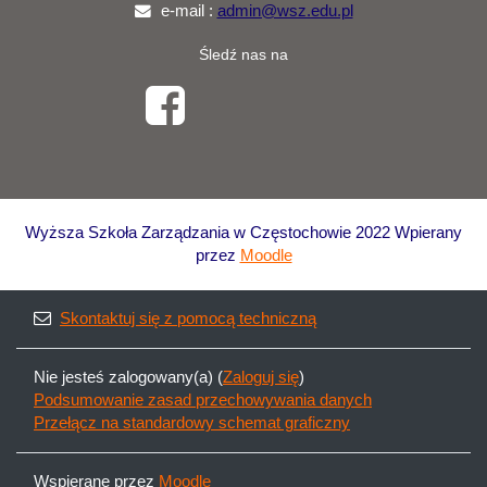
e-mail :
admin@wsz.edu.pl
Śledź nas na
Wyższa Szkoła Zarządzania w Częstochowie 2022 Wpierany
przez
Moodle
Skontaktuj się z pomocą techniczną
Nie jesteś zalogowany(a) (
Zaloguj się
)
Podsumowanie zasad przechowywania danych
Przełącz na standardowy schemat graficzny
Wspierane przez
Moodle