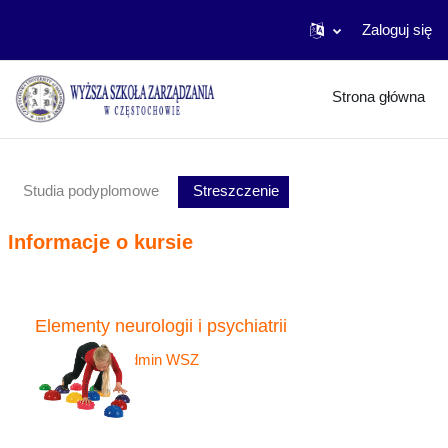
Zaloguj się
Przejdź do głównej zawartości
Strona główna
Studia podyplomowe
Streszczenie
Informacje o kursie
Elementy neurologii i psychiatrii
Nauczyciel:
Admin WSZ