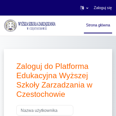
Zaloguj się
Przejdź do głównej zawartości
Strona główna
Zaloguj do Platforma
Edukacyjna Wyższej
Szkoły Zarzadzania w
Czestochowie
Pomiń tworzenie nowego konta
Nazwa użytkownika