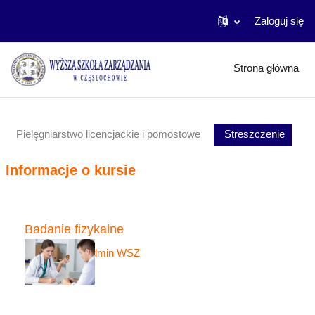
Zaloguj się
Przejdź do głównej zawartości
Strona główna
Pielęgniarstwo licencjackie i pomostowe
Streszczenie
Informacje o kursie
Badanie fizykalne
Nauczyciel:
Admin WSZ