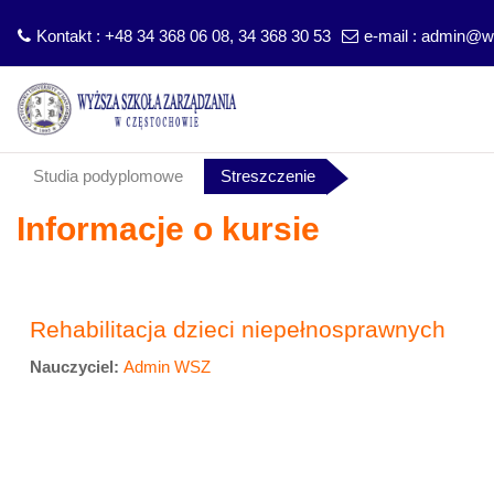
Kontakt : +48 34 368 06 08, 34 368 30 53
e-mail :
admin@ws
Przejdź do głównej zawartości
Studia podyplomowe
Streszczenie
Informacje o kursie
Rehabilitacja dzieci niepełnosprawnych
Nauczyciel:
Admin WSZ