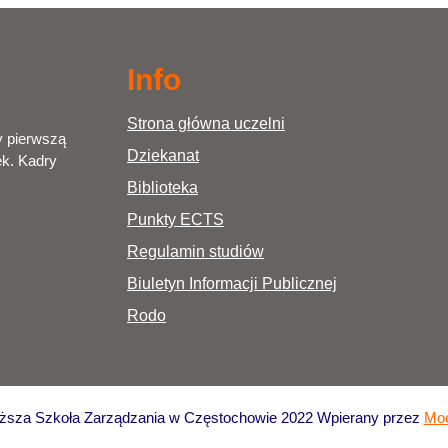
Info
Strona główna uczelni
y pierwszą
Dziekanat
ek. Kadry
Biblioteka
Punkty ECTS
Regulamin studiów
Biuletyn Informacji Publicznej
Rodo
sza Szkoła Zarządzania w Częstochowie 2022 Wpierany przez
Moo