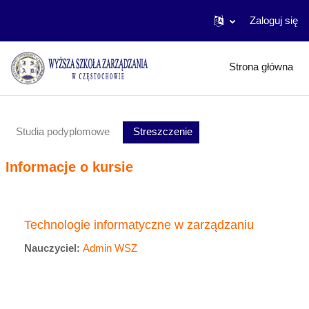
Zaloguj się
Przejdź do głównej zawartości
Strona główna
Studia podyplomowe
Streszczenie
Informacje o kursie
Technologie informatyczne w zarządzaniu
Nauczyciel:
Admin WSZ